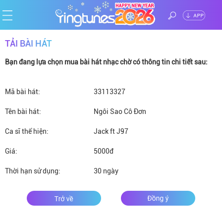
ĐĂNG
TẢI BÀI HÁT
Trang
NHẬP
Bạn đang lựa chọn mua bài hát nhạc chờ có thông tin chi tiết sau:
chủ
Ca
Mã bài hát:
sĩ
Chủ
33113327
Tên bài hát:
Ngôi Sao Cô Đơn
đề
Thể
Ca sĩ thể hiện:
Jack ft J97
loại
Tin
Giá:
5000đ
tức
Thời hạn sử dụng:
30 ngày