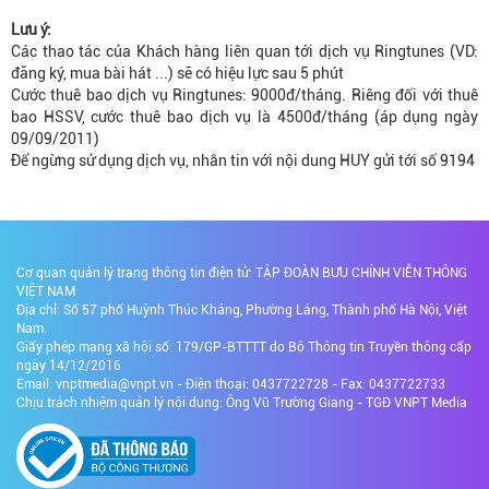
Lưu ý:
Các thao tác của Khách hàng liên quan tới dịch vụ Ringtunes (VD:
đăng ký, mua bài hát ...) sẽ có hiệu lực sau 5 phút
Cước thuê bao dịch vụ Ringtunes: 9000đ/tháng. Riêng đối với thuê
bao HSSV, cước thuê bao dịch vụ là 4500đ/tháng (áp dụng ngày
09/09/2011)
Để ngừng sử dụng dịch vụ, nhắn tin với nội dung HUY gửi tới số 9194
Cơ quan quản lý trang thông tin điện tử: TẬP ĐOÀN BƯU CHÍNH VIỄN THÔNG
VIỆT NAM
Địa chỉ: Số 57 phố Huỳnh Thúc Kháng, Phường Láng, Thành phố Hà Nội, Việt
Nam.
Giấy phép mạng xã hội số: 179/GP-BTTTT do Bộ Thông tin Truyền thông cấp
ngày 14/12/2016
Email: vnptmedia@vnpt.vn - Điện thoại: 0437722728 - Fax: 0437722733
Chịu trách nhiệm quản lý nội dung: Ông Vũ Trường Giang - TGĐ VNPT Media