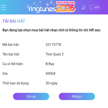
ĐĂNG
TẢI BÀI HÁT
Trang
NHẬP
Bạn đang lựa chọn mua bài hát nhạc chờ có thông tin chi tiết sau:
chủ
Ca
Mã bài hát:
sĩ
Chủ
33115778
Tên bài hát:
Thói Quen 2
đề
Thể
Ca sĩ thể hiện:
B Ray
loại
Tin
Giá:
5000đ
tức
Thời hạn sử dụng:
30 ngày