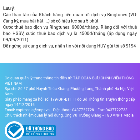
Lưu ý:
Các thao tác của Khách hàng liên quan tới dịch vụ Ringtunes (VD:
đăng ký, mua bài hát ...) sẽ có hiệu lực sau 5 phút
Cước thuê bao dịch vụ Ringtunes: 9000đ/tháng. Riêng đối với thuê
bao HSSV, cước thuê bao dịch vụ là 4500đ/tháng (áp dụng ngày
09/09/2011)
Để ngừng sử dụng dịch vụ, nhắn tin với nội dung HUY gửi tới số 9194
Cơ quan quản lý trang thông tin điện tử: TẬP ĐOÀN BƯU CHÍNH VIỄN THÔNG
VIỆT NAM
Địa chỉ: Số 57 phố Huỳnh Thúc Kháng, Phường Láng, Thành phố Hà Nội, Việt
Nam.
Giấy phép mạng xã hội số: 179/GP-BTTTT do Bộ Thông tin Truyền thông cấp
ngày 14/12/2016
Email: vnptmedia@vnpt.vn - Điện thoại: 0437722728 - Fax: 0437722733
Chịu trách nhiệm quản lý nội dung: Ông Vũ Trường Giang - TGĐ VNPT Media