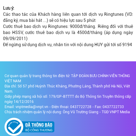
Lưu ý:
Các thao tác của Khách hàng liên quan tới dịch vụ Ringtunes (VD:
đăng ký, mua bài hát ...) sẽ có hiệu lực sau 5 phút
Cước thuê bao dịch vụ Ringtunes: 9000đ/tháng. Riêng đối với thuê
bao HSSV, cước thuê bao dịch vụ là 4500đ/tháng (áp dụng ngày
09/09/2011)
Để ngừng sử dụng dịch vụ, nhắn tin với nội dung HUY gửi tới số 9194
Cơ quan quản lý trang thông tin điện tử: TẬP ĐOÀN BƯU CHÍNH VIỄN THÔNG
VIỆT NAM
Địa chỉ: Số 57 phố Huỳnh Thúc Kháng, Phường Láng, Thành phố Hà Nội, Việt
Nam.
Giấy phép mạng xã hội số: 179/GP-BTTTT do Bộ Thông tin Truyền thông cấp
ngày 14/12/2016
Email: vnptmedia@vnpt.vn - Điện thoại: 0437722728 - Fax: 0437722733
Chịu trách nhiệm quản lý nội dung: Ông Vũ Trường Giang - TGĐ VNPT Media