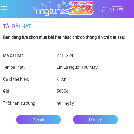
ĐĂNG
TẢI BÀI HÁT
Trang
NHẬP
Bạn đang lựa chọn mua bài hát nhạc chờ có thông tin chi tiết sau:
chủ
Ca
Mã bài hát:
sĩ
Chủ
2711224
Tên bài hát:
Em Là Người Thứ Mấy
đề
Thể
Ca sĩ thể hiện:
Ki An
loại
Tin
Giá:
5000đ
tức
Thời hạn sử dụng:
null ngày