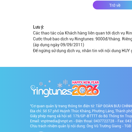
Lưu ý:
Các thao tác của Khách hàng liên quan tới dịch vụ Ring
Cước thuê bao dịch vụ Ringtunes: 9000đ/tháng. Riêng
(áp dụng ngày 09/09/2011)
Để ngừng sử dụng dịch vụ, nhắn tin với nội dung HUY 
"Cơ quan quản lý trang thông tin điện tử: TẬP ĐOÀN BƯU CHÍ
Địa chỉ: Số 57 phố Huỳnh Thúc Kháng, Phường Láng, Thành phố 
Giấy phép mạng xã hội số: 179/GP-BTTTT do Bộ Thông tin Tru
Email: vnptmedia@vnpt.vn - Điện thoại: 0437722728 - Fax: 0
Chịu trách nhiệm quản lý nội dung: Ông Vũ Trường Giang - TG