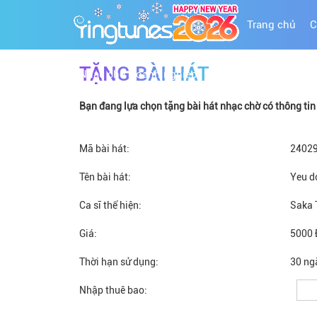
Trang chủ
C
TẶNG BÀI HÁT
Nhạc chờ Doanh nghiệp
Bạn đang lựa chọn tặng bài hát nhạc chờ có thông tin c
Mã bài hát:
2402
Tên bài hát:
Yeu d
Ca sĩ thể hiện:
Saka 
Giá:
5000 
Thời hạn sử dụng:
30 ng
Nhập thuê bao: