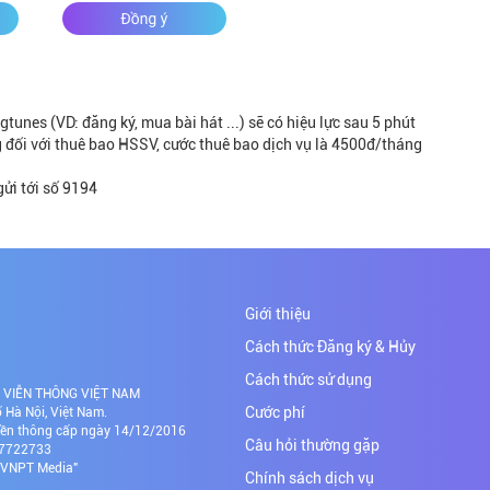
tunes (VD: đăng ký, mua bài hát ...) sẽ có hiệu lực sau 5 phút
 đối với thuê bao HSSV, cước thuê bao dịch vụ là 4500đ/tháng
gửi tới số 9194
Giới thiệu
Cách thức Đăng ký & Hủy
Cách thức sử dụng
NH VIỄN THÔNG VIỆT NAM
Cước phí
Hà Nội, Việt Nam.
yền thông cấp ngày 14/12/2016
Câu hỏi thường gặp
437722733
Đ VNPT Media"
Chính sách dịch vụ