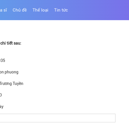
a sĩ
Chủ đề
Thể loại
Tin tức
hi tiết sau:
935
on phuong
Trương Tuyền
Đ
ày