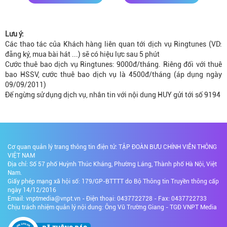
Lưu ý:
Các thao tác của Khách hàng liên quan tới dịch vụ Ringtunes (VD:
đăng ký, mua bài hát ...) sẽ có hiệu lực sau 5 phút
Cước thuê bao dịch vụ Ringtunes: 9000đ/tháng. Riêng đối với thuê
bao HSSV, cước thuê bao dịch vụ là 4500đ/tháng (áp dụng ngày
09/09/2011)
Để ngừng sử dụng dịch vụ, nhắn tin với nội dung HUY gửi tới số 9194
Cơ quan quản lý trang thông tin điện tử: TẬP ĐOÀN BƯU CHÍNH VIỄN THÔNG
VIỆT NAM
Địa chỉ: Số 57 phố Huỳnh Thúc Kháng, Phường Láng, Thành phố Hà Nội, Việt
Nam.
Giấy phép mạng xã hội số: 179/GP-BTTTT do Bộ Thông tin Truyền thông cấp
ngày 14/12/2016
Email: vnptmedia@vnpt.vn - Điện thoại: 0437722728 - Fax: 0437722733
Chịu trách nhiệm quản lý nội dung: Ông Vũ Trường Giang - TGĐ VNPT Media