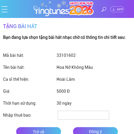
ĐĂNG
TẶNG BÀI HÁT
Trang
NHẬP
Bạn đang lựa chọn tặng bài hát nhạc chờ có thông tin chi tiết sau:
chủ
Ca
Mã bài hát:
sĩ
Chủ
33101602
Tên bài hát:
Hoa Nở Không Màu
đề
Thể
Ca sĩ thể hiện:
Hoài Lâm
loại
Tin
Giá:
5000 Đ
tức
Thời hạn sử dụng:
30 ngày
Nhập thuê bao: