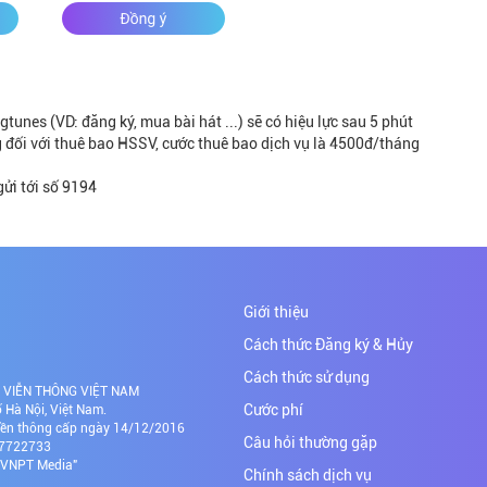
tunes (VD: đăng ký, mua bài hát ...) sẽ có hiệu lực sau 5 phút
 đối với thuê bao HSSV, cước thuê bao dịch vụ là 4500đ/tháng
gửi tới số 9194
Giới thiệu
Cách thức Đăng ký & Hủy
Cách thức sử dụng
NH VIỄN THÔNG VIỆT NAM
Cước phí
Hà Nội, Việt Nam.
yền thông cấp ngày 14/12/2016
Câu hỏi thường gặp
437722733
Đ VNPT Media"
Chính sách dịch vụ