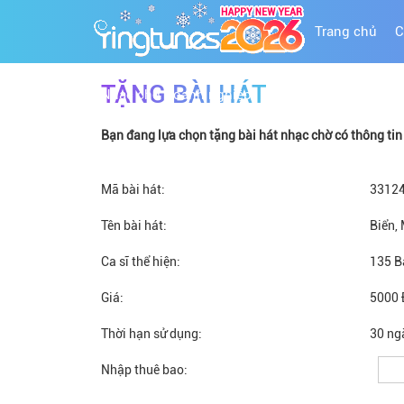
Trang chủ
C
TẶNG BÀI HÁT
Nhạc chờ Doanh nghiệp
Bạn đang lựa chọn tặng bài hát nhạc chờ có thông tin c
Mã bài hát:
3312
Tên bài hát:
Biển,
Ca sĩ thể hiện:
135 B
Giá:
5000 
Thời hạn sử dụng:
30 ng
Nhập thuê bao: