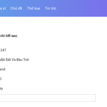
a sĩ
Chủ đề
Thể loại
Tin tức
hi tiết sau:
4247
 Mặt Đất Và Bầu Trời
and
Đ
ày