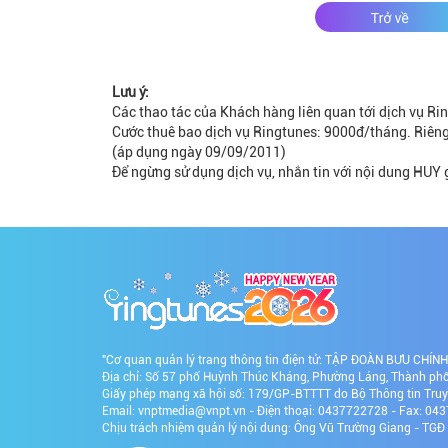
Lưu ý:
Các thao tác của Khách hàng liên quan tới dịch vụ Ring
Cước thuê bao dịch vụ Ringtunes: 9000đ/tháng. Riêng
(áp dụng ngày 09/09/2011)
Để ngừng sử dụng dịch vụ, nhắn tin với nội dung HUY 
"Cơ quan quản lý trang thông tin điện tử: TẬP ĐOÀN BƯU CHÍ
Địa chỉ: Số 57 phố Huỳnh Thúc Kháng, Phường Láng, Thành phố 
Giấy phép mạng xã hội số: 179/GP-BTTTT do Bộ Thông tin Tru
Email: vnptmedia@vnpt.vn - Điện thoại: 0437722728 - Fax: 0
Chịu trách nhiệm quản lý nội dung: Ông Vũ Trường Giang - TG