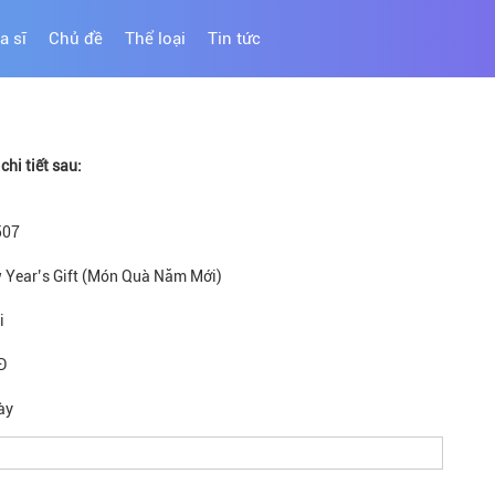
a sĩ
Chủ đề
Thể loại
Tin tức
hi tiết sau:
507
 Year’s Gift (Món Quà Năm Mới)
i
Đ
ày