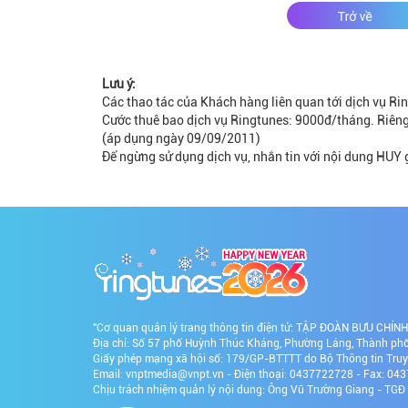
Lưu ý:
Các thao tác của Khách hàng liên quan tới dịch vụ Ring
Cước thuê bao dịch vụ Ringtunes: 9000đ/tháng. Riêng
(áp dụng ngày 09/09/2011)
Để ngừng sử dụng dịch vụ, nhắn tin với nội dung HUY 
"Cơ quan quản lý trang thông tin điện tử: TẬP ĐOÀN BƯU CHÍ
Địa chỉ: Số 57 phố Huỳnh Thúc Kháng, Phường Láng, Thành phố 
Giấy phép mạng xã hội số: 179/GP-BTTTT do Bộ Thông tin Tru
Email: vnptmedia@vnpt.vn - Điện thoại: 0437722728 - Fax: 0
Chịu trách nhiệm quản lý nội dung: Ông Vũ Trường Giang - TG