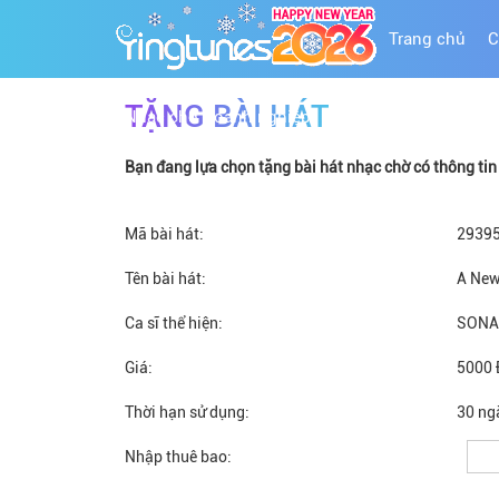
Trang chủ
C
TẶNG BÀI HÁT
Nhạc chờ Doanh nghiệp
Bạn đang lựa chọn tặng bài hát nhạc chờ có thông tin c
Mã bài hát:
2939
Tên bài hát:
A New
Ca sĩ thể hiện:
SONA
Giá:
5000 
Thời hạn sử dụng:
30 ng
Nhập thuê bao: