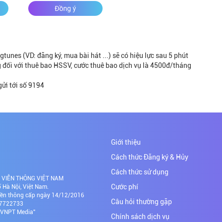
tunes (VD: đăng ký, mua bài hát ...) sẽ có hiệu lực sau 5 phút
 đối với thuê bao HSSV, cước thuê bao dịch vụ là 4500đ/tháng
gửi tới số 9194
Giới thiệu
Cách thức Đăng ký & Hủy
Cách thức sử dụng
NH VIỄN THÔNG VIỆT NAM
Cước phí
Hà Nội, Việt Nam.
yền thông cấp ngày 14/12/2016
Câu hỏi thường gặp
437722733
Đ VNPT Media"
Chính sách dịch vụ