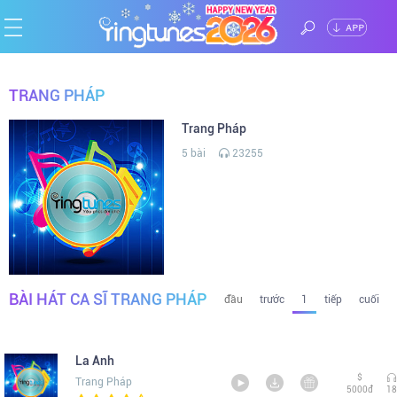
%>
ĐĂNG
Trang
NHẬP
TRANG PHÁP
chủ
Ca
Trang Pháp
5 bài
23255
sĩ
Chủ
đề
Thể
loại
Tin
BÀI HÁT CA SĨ TRANG PHÁP
tức
đầu
trước
1
tiếp
cuối
La Anh
$
Trang Pháp
5000đ
18