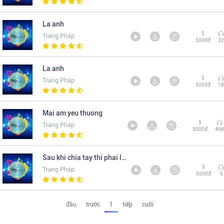
La anh
$
Trang Pháp
5000đ
32
La anh
$
Trang Pháp
5000đ
18
Mai am yeu thuong
$
Trang Pháp
5000đ
498
Sau khi chia tay thi phai lam gi
$
Trang Pháp
5000đ
5
đầu
trước
1
tiếp
cuối