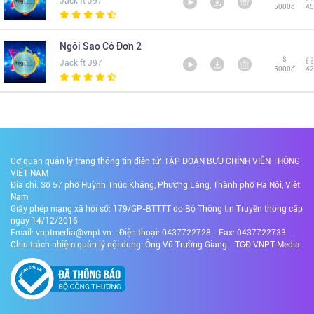
Jack ft J97
5000đ
45
Ngôi Sao Cô Đơn 2
$
Jack ft J97
5000đ
42
Cơ quan quản lý trang thông tin điện tử: TẬP ĐOÀN BƯU CHÍNH VIỄN THÔNG
VIỆT NAM
Địa chỉ: Số 57 phố Huỳnh Thúc Kháng, Phường Láng, Thành phố Hà Nội, Việt
Nam.
Giấy phép mạng xã hội số: 179/GP-BTTTT do Bộ Thông tin Truyền thông cấp
ngày 14/12/2016
Email: vnptmedia@vnpt.vn - Điện thoại: 0437722728 - Fax: 0437722733
Chịu trách nhiệm quản lý nội dung: Ông Vũ Trường Giang - TGĐ VNPT Media