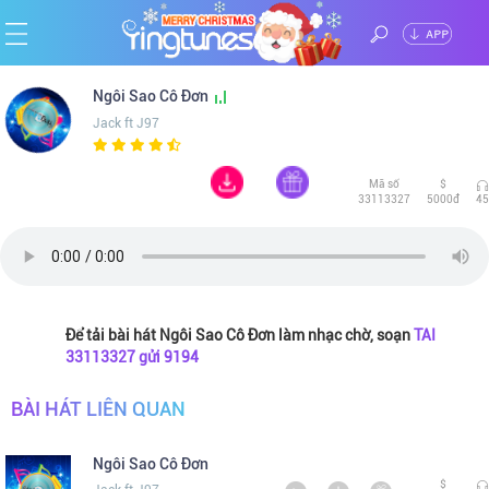
ĐĂNG
Trang
Ngôi Sao Cô Đơn
NHẬP
Jack ft J97
chủ
Ca
Mã số
$
sĩ
Chủ
33113327
5000đ
45
đề
Thể
loại
Tin
Để tải bài hát Ngôi Sao Cô Đơn làm nhạc chờ, soạn
TAI
33113327 gửi 9194
tức
BÀI HÁT LIÊN QUAN
Ngôi Sao Cô Đơn
$