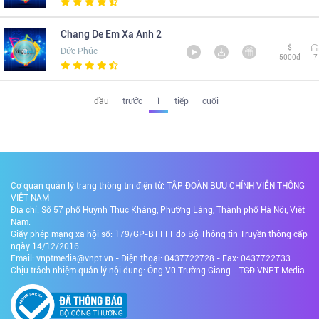
Chang De Em Xa Anh 2
$
Đức Phúc
5000đ
7
đầu
trước
1
tiếp
cuối
Cơ quan quản lý trang thông tin điện tử: TẬP ĐOÀN BƯU CHÍNH VIỄN THÔNG
VIỆT NAM
Địa chỉ: Số 57 phố Huỳnh Thúc Kháng, Phường Láng, Thành phố Hà Nội, Việt
Nam.
Giấy phép mạng xã hội số: 179/GP-BTTTT do Bộ Thông tin Truyền thông cấp
ngày 14/12/2016
Email: vnptmedia@vnpt.vn - Điện thoại: 0437722728 - Fax: 0437722733
Chịu trách nhiệm quản lý nội dung: Ông Vũ Trường Giang - TGĐ VNPT Media