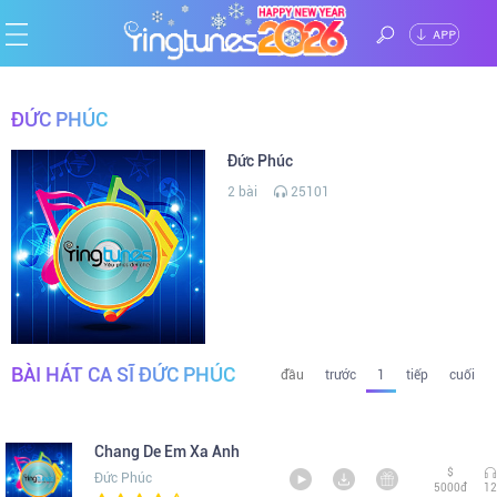
%>
ĐĂNG
Trang
NHẬP
ĐỨC PHÚC
chủ
Ca
Đức Phúc
2 bài
25101
sĩ
Chủ
đề
Thể
loại
Tin
BÀI HÁT CA SĨ ĐỨC PHÚC
tức
đầu
trước
1
tiếp
cuối
Chang De Em Xa Anh
$
Đức Phúc
5000đ
12