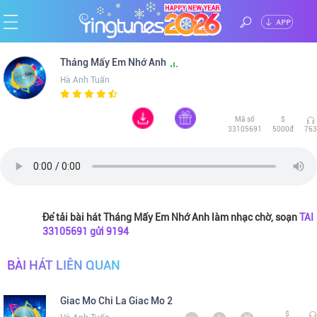
ĐĂNG
Trang
Tháng Mấy Em Nhớ Anh
NHẬP
Hà Anh Tuấn
chủ
Ca
Mã số
$
sĩ
Chủ
33105691
5000đ
763
đề
Thể
loại
Tin
Để tải bài hát Tháng Mấy Em Nhớ Anh làm nhạc chờ, soạn
TAI
33105691 gửi 9194
tức
BÀI HÁT LIÊN QUAN
Giac Mo Chi La Giac Mo 2
$