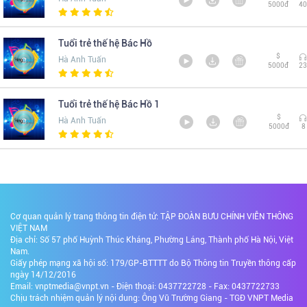
5000đ
40
Tuổi trẻ thế hệ Bác Hồ
$
Hà Anh Tuấn
5000đ
23
Tuổi trẻ thế hệ Bác Hồ 1
$
Hà Anh Tuấn
5000đ
8
Cơ quan quản lý trang thông tin điện tử: TẬP ĐOÀN BƯU CHÍNH VIỄN THÔNG
VIỆT NAM
Địa chỉ: Số 57 phố Huỳnh Thúc Kháng, Phường Láng, Thành phố Hà Nội, Việt
Nam.
Giấy phép mạng xã hội số: 179/GP-BTTTT do Bộ Thông tin Truyền thông cấp
ngày 14/12/2016
Email: vnptmedia@vnpt.vn - Điện thoại: 0437722728 - Fax: 0437722733
Chịu trách nhiệm quản lý nội dung: Ông Vũ Trường Giang - TGĐ VNPT Media