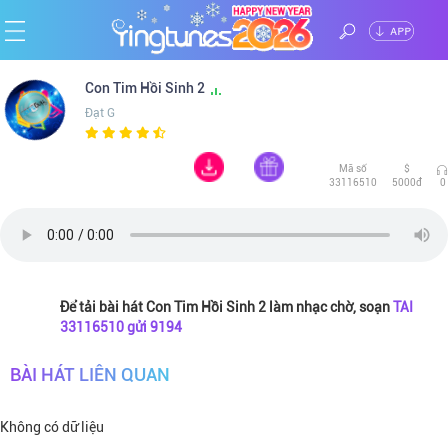
ĐĂNG
Trang
Con Tim Hồi Sinh 2
NHẬP
Đạt G
chủ
Ca
Mã số
$
sĩ
Chủ
33116510
5000đ
0
đề
Thể
loại
Tin
Để tải bài hát Con Tim Hồi Sinh 2 làm nhạc chờ, soạn
TAI
33116510 gửi 9194
tức
BÀI HÁT LIÊN QUAN
Không có dữ liệu