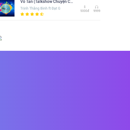
Vỡ Tan (Talkshow Chuyện Chúng Ta)
$
Trịnh Thăng Bình ft Đạt G
5000đ
9999