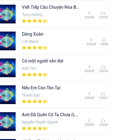
Viết Tiếp Câu Chuyện Hòa Bình
$
Tùng Dương
5000đ
10043
Dáng Xuân
$
135 Band
5000đ
9999
Có một người vẫn đợi
$
Anh Thơ
5000đ
10030
Nếu Em Còn Tồn Tại
$
Thành Đạt
5000đ
10001
Anh Đã Quên Cô Ta Chưa (Lofi Ver. )
$
Nguyễn Duyên Quỳnh
5000đ
10000