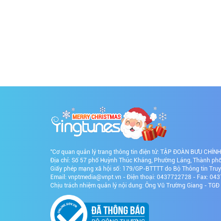
"Cơ quan quản lý trang thông tin điện tử: TẬP ĐOÀN BƯU CHÍ
Địa chỉ: Số 57 phố Huỳnh Thúc Kháng, Phường Láng, Thành phố 
Giấy phép mạng xã hội số: 179/GP-BTTTT do Bộ Thông tin Tru
Email: vnptmedia@vnpt.vn - Điện thoại: 0437722728 - Fax: 0
Chịu trách nhiệm quản lý nội dung: Ông Vũ Trường Giang - TG