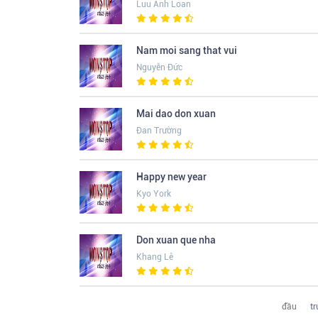
Luu Anh Loan
Nam moi sang that vui
Nguyễn Đức
Mai dao don xuan
Đan Trường
Happy new year
Kyo York
Don xuan que nha
Khang Lê
đầu
t