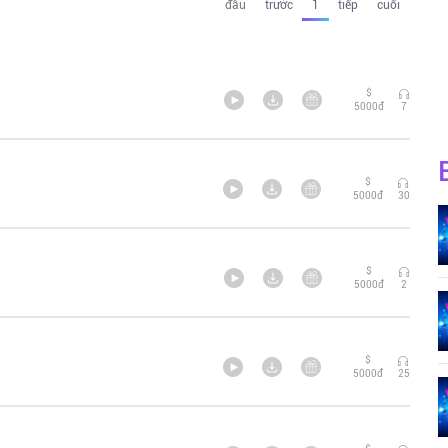
đầu
trước
1
tiếp
cuối
$
5000đ
7
$
5000đ
30
$
5000đ
2
$
5000đ
25