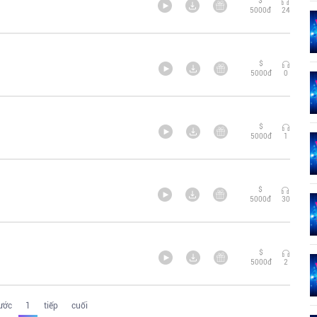
$
5000đ
24
$
5000đ
0
$
5000đ
1
$
5000đ
30
$
5000đ
2
rước
1
tiếp
cuối