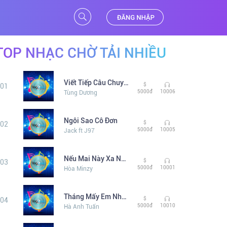
TOP NHẠC CHỜ TẢI NHIỀU
Viết Tiếp Câu Chuyện Hòa Bình 2
$
01
5000đ
10006
Tùng Dương
Ngôi Sao Cô Đơn
$
02
5000đ
10005
Jack ft J97
Nếu Mai Này Xa Nhau
$
03
5000đ
10001
Hòa Minzy
Tháng Mấy Em Nhớ Anh
$
04
5000đ
10010
Hà Anh Tuấn