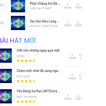
Phải Chăng Em Đã Yêu
$
05
5000đ
10020
Juky San ft RedT
Sài Gòn Đau Lòng Quá
$
06
5000đ
10000
Hứa Kim Tuyền ft Hoàng Duyên
BÀI HÁT MỚI
Viết cho những ngày quá mệt
$
SONAi
5000đ
3
Chậm một chút đã sang ngang
$
Khói Xanh
5000đ
6
Yêu Đừng Sợ Đau (HITStory Live Version)
$
Ngô Lan Hương
5000đ
10001