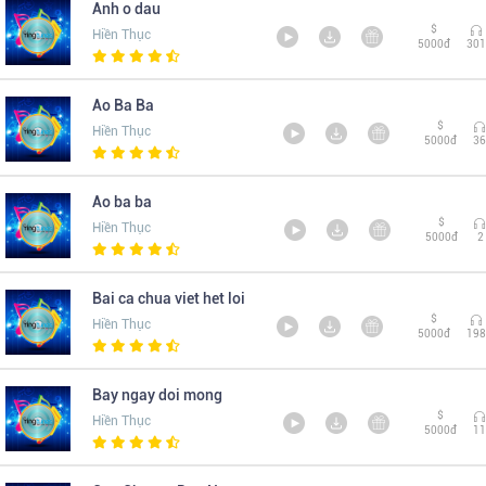
Anh o dau
$
Hiền Thục
5000đ
301
Ao Ba Ba
$
Hiền Thục
5000đ
36
Ao ba ba
$
Hiền Thục
5000đ
2
Bai ca chua viet het loi
$
Hiền Thục
5000đ
198
Bay ngay doi mong
$
Hiền Thục
5000đ
11