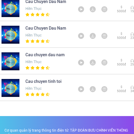
Cau Chuyen Dau Nam
$
Hiền Thục
5000đ
15
Cau Chuyen Dau Nam
$
Hiền Thục
5000đ
23
Cau chuyen dau nam
$
Hiền Thục
5000đ
25
Cau chuyen tinh toi
$
Hiền Thục
5000đ
34
Cơ quan quản lý trang thông tin điện tử: TẬP ĐOÀN BƯU CHÍNH VIỄN THÔNG