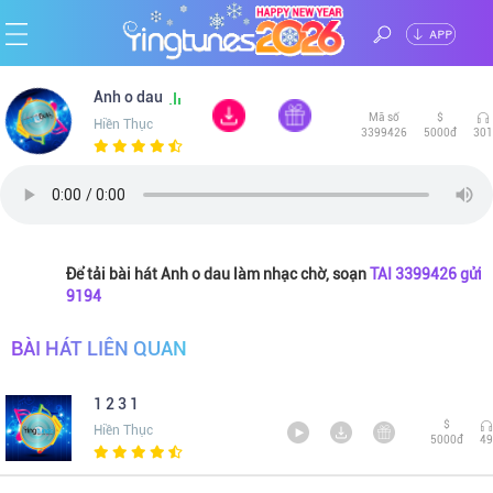
ĐĂNG
Trang
Anh o dau
NHẬP
Mã số
$
Hiền Thục
3399426
5000đ
301
chủ
Ca
sĩ
Chủ
đề
Thể
Để tải bài hát Anh o dau làm nhạc chờ, soạn
TAI 3399426 gửi
9194
loại
Tin
BÀI HÁT LIÊN QUAN
tức
1 2 3 1
$
Hiền Thục
5000đ
49