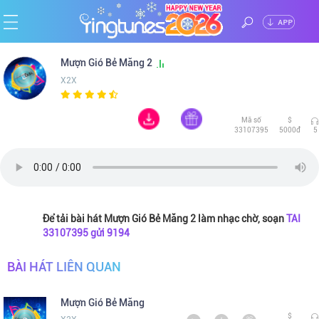
ĐĂNG
Trang
Mượn Gió Bẻ Măng 2
NHẬP
X2X
chủ
Ca
Mã số
$
sĩ
Chủ
33107395
5000đ
5
đề
Thể
loại
Tin
Để tải bài hát Mượn Gió Bẻ Măng 2 làm nhạc chờ, soạn
TAI
33107395 gửi 9194
tức
BÀI HÁT LIÊN QUAN
Mượn Gió Bẻ Măng
$