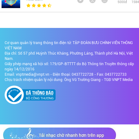
5000đ
1584
Cơ quan quản lý trang thông tin điện tử: TẬP ĐOÀN BƯU CHÍNH VIỄN THÔNG
VIỆT NAM
Địa chỉ: Số 57 phố Huỳnh Thúc Kháng, Phường Láng, Thành phố Hà Nội, Việt
Nam.
Giấy phép mạng xã hội số: 179/GP-BTTTT do Bộ Thông tin Truyền thông cấp
ngày 14/12/2016
Email: vnptmedia@vnpt.vn - Điện thoại: 0437722728 - Fax: 0437722733
Chịu trách nhiệm quản lý nội dung: Ông Vũ Trường Giang - TGĐ VNPT Media