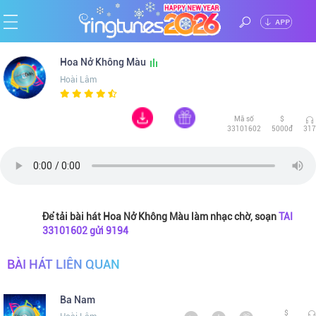
ĐĂNG
Trang
Hoa Nở Không Màu
NHẬP
Hoài Lâm
chủ
Ca
Mã số
$
sĩ
Chủ
33101602
5000đ
317
đề
Thể
loại
Tin
Để tải bài hát Hoa Nở Không Màu làm nhạc chờ, soạn
TAI
33101602 gửi 9194
tức
BÀI HÁT LIÊN QUAN
Ba Nam
$