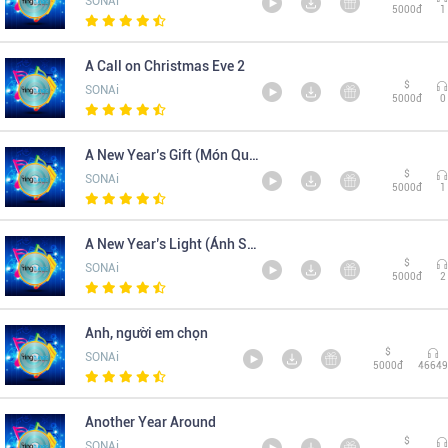
SONAi
5000đ
1
A Call on Christmas Eve 2
$
SONAi
5000đ
0
A New Year’s Gift (Món Quà Năm Mới)
$
SONAi
5000đ
1
A New Year’s Light (Ánh Sáng Năm Mới)
$
SONAi
5000đ
2
Anh, người em chọn
$
SONAi
5000đ
46649
Another Year Around
$
SONAi