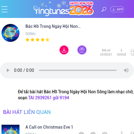
ĐĂNG
Trang
Bác Hồ Trong Ngày Hội Non Sông
NHẬP
SONAi
chủ
Ca
Mã số
$
sĩ
Chủ
2939261
5000đ
12
đề
Thể
loại
Tin
Để tải bài hát Bác Hồ Trong Ngày Hội Non Sông làm nhạc chờ,
soạn
TAI 2939261 gửi 9194
tức
BÀI HÁT LIÊN QUAN
A Call on Christmas Eve 1
$