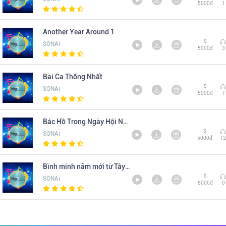
5000đ
1
Another Year Around 1
$
SONAi
5000đ
3
Bài Ca Thống Nhất
$
SONAi
5000đ
7
Bác Hồ Trong Ngày Hội Non Sông
$
SONAi
5000đ
12
Bình minh năm mới từ Tây Bắc
$
SONAi
5000đ
0