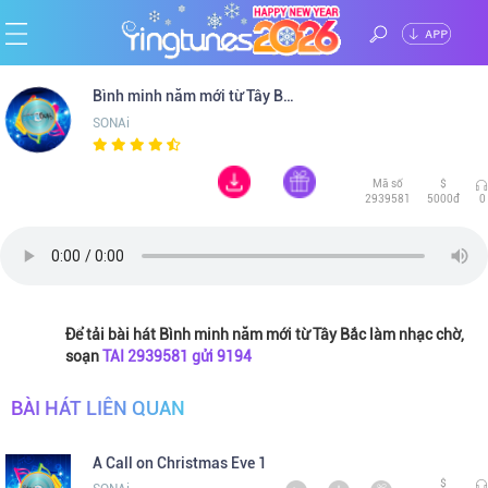
ĐĂNG
Trang
Bình minh năm mới từ Tây Bắc
NHẬP
SONAi
chủ
Ca
Mã số
$
sĩ
Chủ
2939581
5000đ
0
đề
Thể
loại
Tin
Để tải bài hát Bình minh năm mới từ Tây Bắc làm nhạc chờ,
soạn
TAI 2939581 gửi 9194
tức
BÀI HÁT LIÊN QUAN
A Call on Christmas Eve 1
$