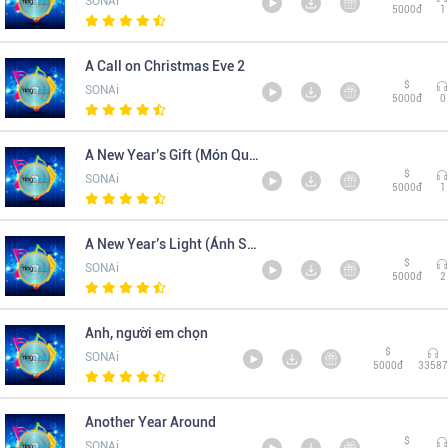
SONAi
5000đ
1
A Call on Christmas Eve 2
$
SONAi
5000đ
0
A New Year’s Gift (Món Quà Năm Mới)
$
SONAi
5000đ
1
A New Year’s Light (Ánh Sáng Năm Mới)
$
SONAi
5000đ
2
Anh, người em chọn
$
SONAi
5000đ
33587
Another Year Around
$
SONAi