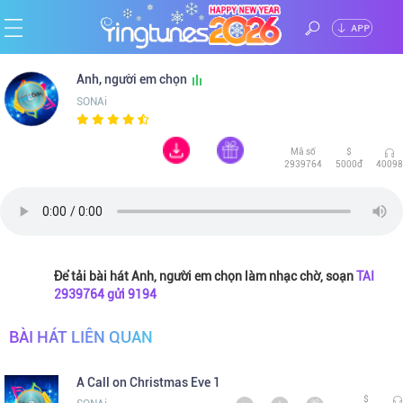
ĐĂNG
Trang
Anh, người em chọn
NHẬP
SONAi
chủ
Ca
Mã số
$
sĩ
Chủ
2939764
5000đ
40098
đề
Thể
loại
Tin
Để tải bài hát Anh, người em chọn làm nhạc chờ, soạn
TAI
2939764 gửi 9194
tức
BÀI HÁT LIÊN QUAN
A Call on Christmas Eve 1
$