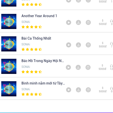
5000đ
1
Another Year Around 1
$
SONAi
5000đ
3
Bài Ca Thống Nhất
$
SONAi
5000đ
7
Bác Hồ Trong Ngày Hội Non Sông
$
SONAi
5000đ
12
Bình minh năm mới từ Tây Bắc
$
SONAi
5000đ
0