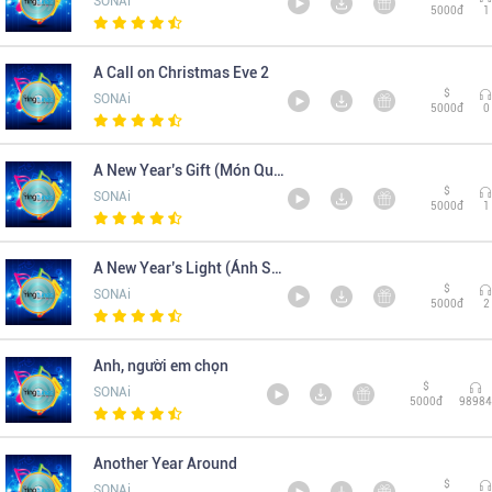
SONAi
5000đ
1
A Call on Christmas Eve 2
$
SONAi
5000đ
0
A New Year’s Gift (Món Quà Năm Mới)
$
SONAi
5000đ
1
A New Year’s Light (Ánh Sáng Năm Mới)
$
SONAi
5000đ
2
Anh, người em chọn
$
SONAi
5000đ
98984
Another Year Around
$
SONAi